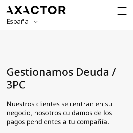
España
Axactor Group
¿Hemos contactado con usted?
Paga
aquí con Quick Pay
Finland
Germany
Nuestros servicios
Gestionamos Deuda /
Gestionamos Deuda / 3PC
Italy
BPO & Carve Out
3PC
Norway
Compramos porfolios de deuda / NPL
Spain
Nuestros clientes se centran en su
Sobre nosotros
negocio, nosotros cuidamos de los
Sweden
Qué hacemos
pagos pendientes a tu compañía.
Equipo de Dirección