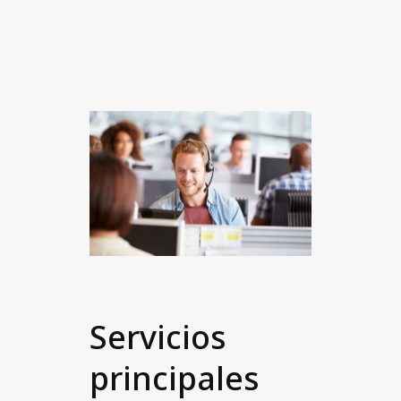
Noticias y medios
Accessibility Statement
Trabaja con nosotros
Student @Axactor
My Axactor
Contacto
Servicios
principales