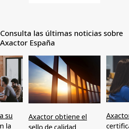
Consulta las últimas noticias sobre
Axactor España
a su
Axactor
Axactor obtiene el
n la
certifi
sello de calidad