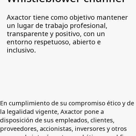
Noticias y medios
Accessibility Statement
Axactor tiene como objetivo mantener
un lugar de trabajo profesional,
Trabaja con nosotros
transparente y positivo, con un
entorno respetuoso, abierto e
Student @Axactor
inclusivo.
My Axactor
Contacto
En cumplimiento de su compromiso ético y de
la legalidad vigente, Axactor pone a
disposición de sus empleados, clientes,
proveedores, accionistas, inversores y otros