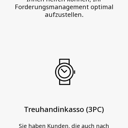
i
Forderungsmanagement optimal
s
aufzustellen.
i
n
d
w
i
r
l
e
i
d
e
Treuhandinkasso (3PC)
n
s
Sie haben Kunden, die auch nach