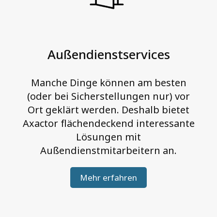
t
I
n
t
Außendienstservices
e
g
Manche Dinge können am besten
r
(oder bei Sicherstellungen nur) vor
i
Ort geklärt werden. Deshalb bietet
t
Axactor flächendeckend interessante
Lösungen mit
ä
Außendienstmitarbeitern an.
t
Mehr erfahren