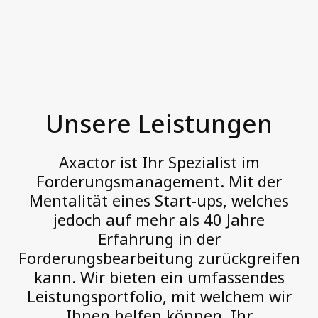
Z
u
Unsere Leistungen
k
Treuhandinkasso (3PC)
Forderungskauf (NPL)
u
Außendienstservices
Unsere Leistungen
n
Telefonservices
f
Axactor ist Ihr Spezialist im
Kontakt
t
Forderungsmanagement. Mit der
Mentalität eines Start-ups, welches
Informationen für Schuldner
jedoch auf mehr als 40 Jahre
Unsere Login-Portale
Erfahrung in der
D
Forderungsbearbeitung zurückgreifen
a
kann. Wir bieten ein umfassendes
b
Leistungsportfolio, mit welchem wir
e
Ihnen helfen können, Ihr