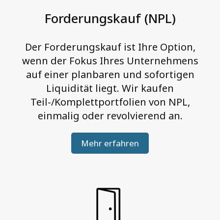
t
Forderungskauf (NPL)
i
v
Der Forderungskauf ist Ihre Option,
u
wenn der Fokus Ihres Unternehmens
n
auf einer planbaren und sofortigen
d
Liquidität liegt. Wir kaufen
h
Teil-/Komplettportfolien von NPL,
a
einmalig oder revolvierend an.
n
d
Mehr erfahren
e
l
n
m
i