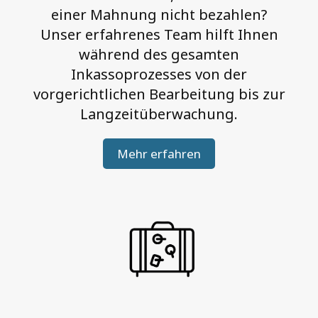
c
einer Mahnung nicht bezahlen?
h
Unser erfahrenes Team hilft Ihnen
a
während des gesamten
f
Inkassoprozesses von der
t
vorgerichtlichen Bearbeitung bis zur
l
Langzeitüberwachung.
i
Mehr erfahren
c
h
,
p
r
o
a
k