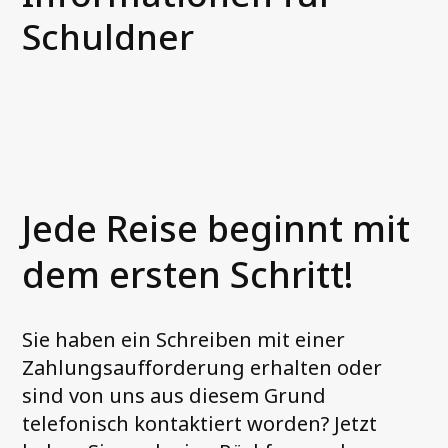
Schuldner
Unsere Leistungen
Treuhandinkasso (3PC)
Forderungskauf (NPL)
Außendienstservices
Telefonservices
Jede Reise beginnt mit
Kontakt
dem ersten Schritt!
Informationen für Schuldner
Unsere Login-Portale
Sie haben ein Schreiben mit einer
Zahlungsaufforderung erhalten oder
sind von uns aus diesem Grund
telefonisch kontaktiert worden? Jetzt