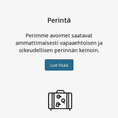
i
i
v
Perintä
i
s
Perimme avoimet saatavat
i
ammattimaisesti vapaaehtoisen ja
a
oikeudellisen perinnän keinoin.
j
a
Lue lisää
l
u
o
t
e
t