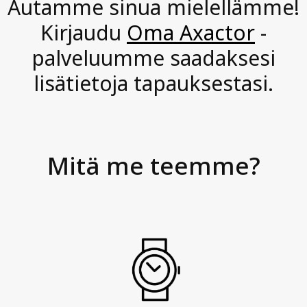
h
Autamme sinua mielellämme!
i
Kirjaudu
Oma Axactor
-
m
palveluumme saadaksesi
o
lisätietoja tapauksestasi.
i
s
i
a
Mitä me teemme?
,
p
r
o
a
k
t