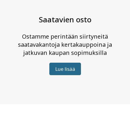
t
a
Saatavien osto
v
i
Ostamme perintään siirtyneitä
a
saatavakantoja kertakauppoina ja
jatkuvan kaupan sopimuksilla
Lue lisää