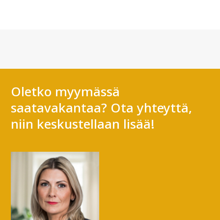
Oletko myymässä
saatavakantaa? Ota yhteyttä,
niin keskustellaan lisää!