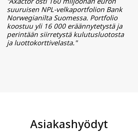
"Axactor osti 160 miljoonan euron
suuruisen NPL-velkaportfolion Bank
Norwegianilta Suomessa. Portfolio
koostuu yli 16 000 eräännytetystä ja
perintään siirretystä kulutusluotosta
ja luottokorttivelasta."
Asiakashyödyt