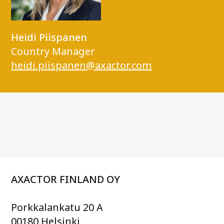
Heidi Piispanen
Country Manager
heidi.piispanen@axactor.com
AXACTOR FINLAND OY
Porkkalankatu 20 A
00180 Helsinki