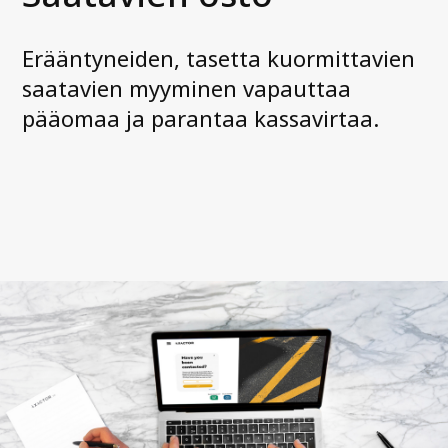
Uutiset ja media
Erääntyneiden, tasetta kuormittavien
Ota yhteyttä
saatavien myyminen vapauttaa
pääomaa ja parantaa kassavirtaa.