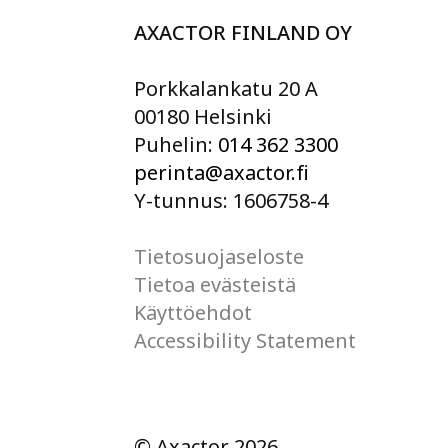
AXACTOR FINLAND OY
Porkkalankatu 20 A
00180 Helsinki
Puhelin:
014 362 3300
perinta@axactor.fi
Y-tunnus: 1606758-4
Tietosuojaseloste
Tietoa evästeistä
Käyttöehdot
Accessibility Statement
© Axactor 2026