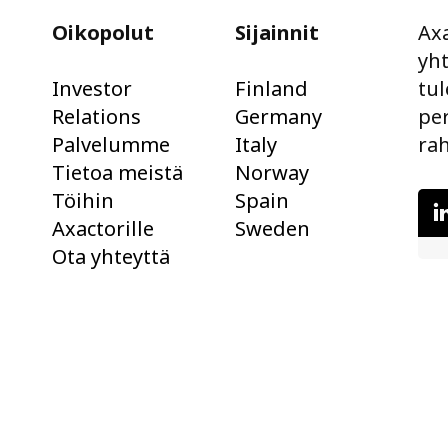
Oikopolut
Sijainnit
Axa
yh
Investor
Finland
tul
Relations
Germany
pe
Palvelumme
Italy
rah
Tietoa meistä
Norway
Töihin
Spain
Axactorille
Sweden
Ota yhteyttä