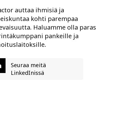
ctor auttaa ihmisiä ja
teiskuntaa kohti parempaa
evaisuutta. Haluamme olla paras
rintäkumppani pankeille ja
oituslaitoksille.
Seuraa meitä
LinkedInissä