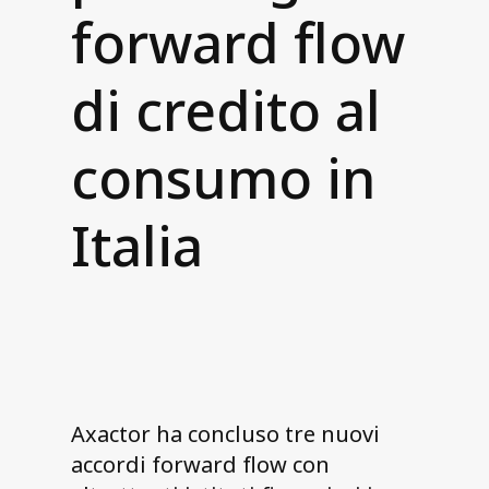
Tutela della privacy
forward flow
Dati personali
Le nostre certificazioni di qualità
di credito al
Disclaimer per sito
consumo in
Contattaci
Italia
Axactor ha concluso tre nuovi
accordi forward flow con