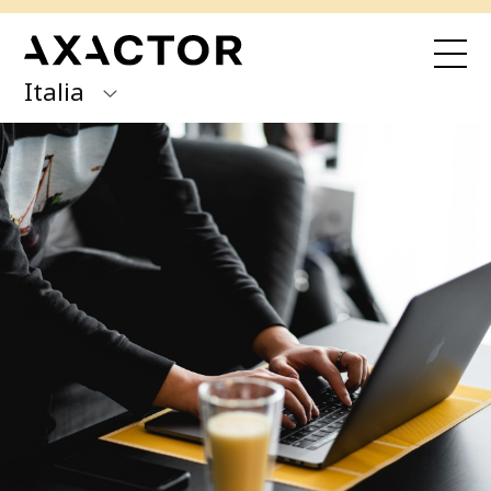
Italia
Axactor Group
Hai ricevuto una comunicazione da noi?
Paga qui con Quick Pay
Finland
Germany
I nostri servizi
Acquisto di portafogli NPL
Italy
Recupero per conto di terze parti
Norway
Cessione di crediti inesigibili
Spain
Chi siamo
Sweden
I SERVIZI
BUSINESS ANALYSIS