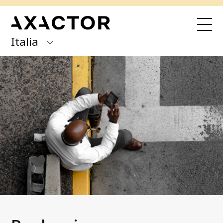
Italia
Axactor Group
Hai ricevuto una comunicazione da noi?
Paga qui con Quick Pay
Finland
Germany
I nostri servizi
Acquisto di portafogli NPL
Italy
Recupero per conto di terze parti
Norway
Cessione di crediti inesigibili
Spain
Chi siamo
Sweden
I SERVIZI
BUSINESS ANALYSIS