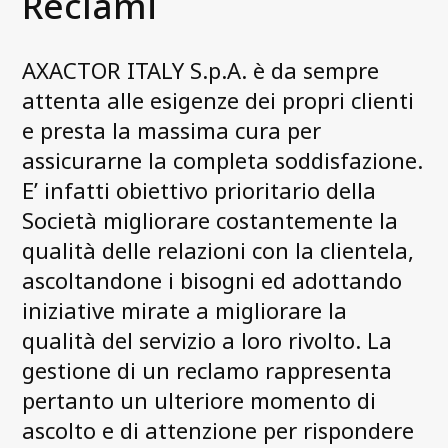
Reclami
Cosa facciamo
Il Management di Axactor Italy
AXACTOR ITALY S.p.A. è da sempre
News e Media
attenta alle esigenze dei propri clienti
Accessibility Statement
e presta la massima cura per
Axactor Career
assicurarne la completa soddisfazione.
E’ infatti obiettivo prioritario della
Articoli
Società migliorare costantemente la
Record di alta soddisfazione dei
qualità delle relazioni con la clientela,
nostri clienti
ascoltandone i bisogni ed adottando
Axactor è un Great Place to Work®
iniziative mirate a migliorare la
La campagna 3 parole
qualità del servizio a loro rivolto. La
guarda tutti gli articoli
gestione di un reclamo rappresenta
pertanto un ulteriore momento di
ascolto e di attenzione per rispondere
Conformità