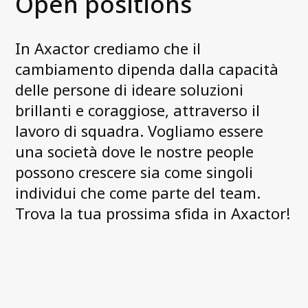
Open positions
Cosa facciamo
Il Management di Axactor Italy
In Axactor crediamo che il
News e Media
cambiamento dipenda dalla capacità
Accessibility Statement
delle persone di ideare soluzioni
Axactor Career
brillanti e coraggiose, attraverso il
lavoro di squadra. Vogliamo essere
Articoli
una società dove le nostre people
Record di alta soddisfazione dei
possono crescere sia come singoli
nostri clienti
individui che come parte del team.
Axactor è un Great Place to Work®
Trova la tua prossima sfida in Axactor!
La campagna 3 parole
guarda tutti gli articoli
Conformità