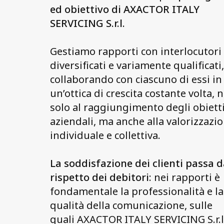
Personal data
ed obiettivo di
AXACTOR ITALY
Quality Certifications
SERVICING S.r.l
.
Website Disclaimer
Gestiamo rapporti con interlocutori
diversificati e variamente qualificati,
Contact us
collaborando con ciascuno di essi in
un’ottica di crescita costante volta, 
solo al raggiungimento degli obietti
aziendali, ma anche alla valorizzazi
individuale e collettiva.
La soddisfazione dei clienti passa d
rispetto dei debitori
: nei rapporti è
fondamentale la professionalità e la
qualità della comunicazione, sulle
quali AXACTOR ITALY SERVICING S.r.l