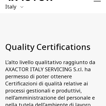
Italy
Axactor Group
Received a claim from us?
Pay here with
Quick Pay
Finland
Germany
Our Services
Quality Certifications
Axactor Investing
Italy
Axactor Servicing
Norway
Cleaning balance sheet service
L’alto livello qualitativo raggiunto da
Spain
AXACTOR ITALY SERVICING S.r.l. ha
permesso di poter ottenere
About us
Sweden
Certificazioni di qualità relative ai
SERVICES
processi gestionali e produttivi,
BUSINESS ANALYSIS
nell’amministrazione del personale e
What we do
nella tutela dell’ambiente di lavoro.
Management in Italy