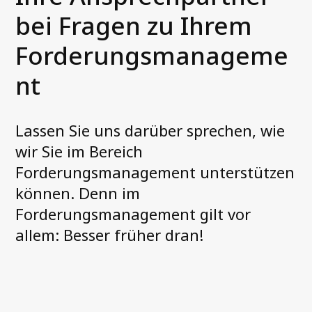
bei Fragen zu Ihrem
Unsere Leistungen
Forderungsmanageme
Treuhandinkasso (3PC)
nt
Forderungskauf (NPL)
Außendienstservices
Telefonservices
Lassen Sie uns darüber sprechen, wie
wir Sie im Bereich
Kontakt
Forderungsmanagement unterstützen
können. Denn im
Informationen für Schuldner
Forderungsmanagement gilt vor
Unsere Login-Portale
allem: Besser früher dran!