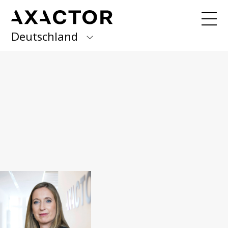
Deutschland
Axactor Group
Sie möchten Ihre Forderung
begleichen?
Hier finden Sie alle
Finland
Informationen.
Germany
Über uns
Italy
Was wir tun
Norway
Gute Gründe
News
Spain
Unser Management Team
Karriere bei Axactor
Sweden
Nachhaltigkeit
Erklärung zur Barrierefreiheit