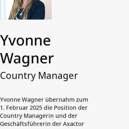
Unsere Leistungen
Treuhandinkasso (3PC)
Forderungskauf (NPL)
Yvonne
Außendienstservices
Telefonservices
Wagner
Kontakt
Country Manager
Informationen für Schuldner
Unsere Login-Portale
Yvonne Wagner übernahm zum
1. Februar 2025 die Position der
Country Managerin und der
Geschäftsführerin der Axactor