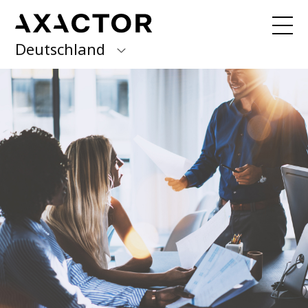
Deutschland
Axactor Group
Sie möchten Ihre Forderung
begleichen?
Hier finden Sie alle
Finland
Informationen.
Germany
Über uns
Italy
Was wir tun
Norway
Gute Gründe
News
Spain
Unser Management Team
Karriere bei Axactor
Sweden
Nachhaltigkeit
Erklärung zur Barrierefreiheit