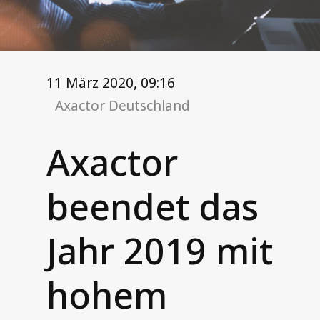
Unsere Leistungen
Treuhandinkasso (3PC)
Forderungskauf (NPL)
11 März 2020, 09:16
Außendienstservices
Axactor Deutschland
Telefonservices
Axactor
Kontakt
beendet das
Informationen für Schuldner
Unsere Login-Portale
Jahr 2019 mit
hohem