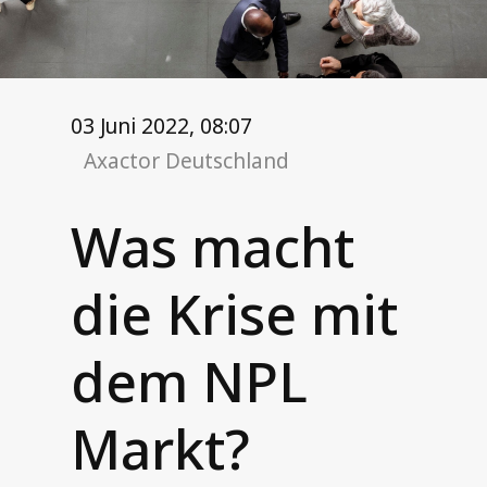
Unsere Leistungen
Treuhandinkasso (3PC)
Forderungskauf (NPL)
03 Juni 2022, 08:07
Außendienstservices
Axactor Deutschland
Telefonservices
Was macht
Kontakt
die Krise mit
Informationen für Schuldner
Unsere Login-Portale
dem NPL
Markt?