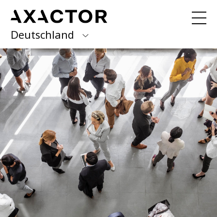
Deutschland
Axactor Group
Sie möchten Ihre Forderung
begleichen?
Hier finden Sie alle
Finland
Informationen.
Germany
Über uns
Italy
Was wir tun
Norway
Gute Gründe
News
Spain
Unser Management Team
Karriere bei Axactor
Sweden
Nachhaltigkeit
Erklärung zur Barrierefreiheit