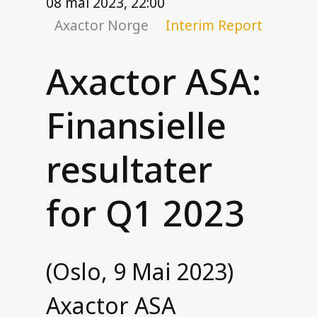
08 mai 2023, 22:00
Se alle artikler
Axactor Norge
Interim Report
Om oss
Axactor ASA:
Hva vi gjør
Ledelsen i Norge
Finansielle
Nyheter og media
Karriere i Axactor
resultater
Bærekraft
Våre samarbeids- og
for Q1 2023
integrasjonspartnere
Accessibility Statement
(Oslo, 9 Mai 2023)
Har du mottatt et krav fra oss?
Axactor ASA
Kontakt oss