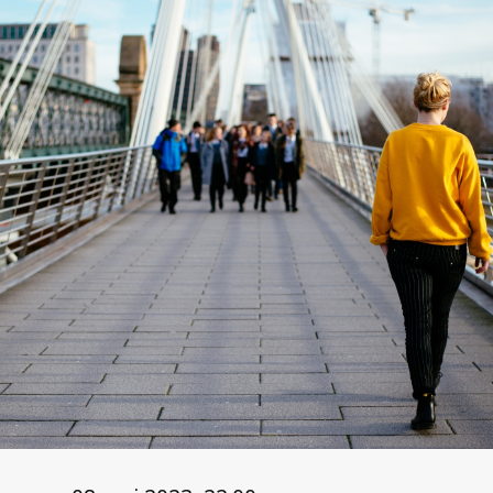
Har du mottatt et krav?
Klikk her for
informasjon
Finland
Germany
Våre tjenester
Inkasso
Italy
Fakturaoppfølging
Norway
Distribusjon
Porteføljekjøp bank og finans
Spain
Kredittvurdering
Sweden
Artikler
Regler for purring og inkassovarsel
Axactor er en av Norges Beste
Arbeidsplasser 2022
Den gode kundeopplevelsen