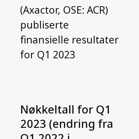
Kundeportal
(Axactor, OSE: ACR)
Ofte stilte spørsmål
publiserte
Webinar
finansielle resultater
Bli kunde
for Q1 2023
Integrasjoner
Nøkkeltall for Q1
2023 (endring fra
Q1 2022 i